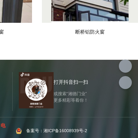
窗
断桥铝防火窗
打开抖音扫一扫
或搜索“湘德门业”
更多精彩等着你！
电
。
备案号：湘ICP备16008939号-2