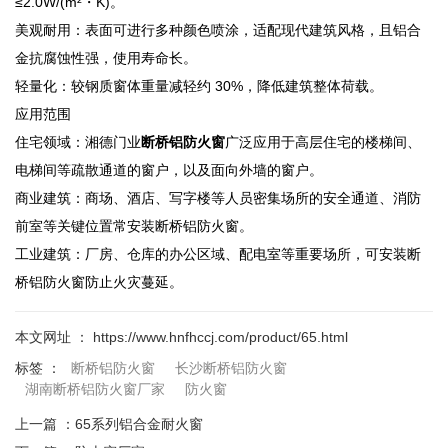
≤2.0W/(m²・K)。
美观耐用：表面可进行多种颜色喷涂，适配现代建筑风格，且铝合
金抗腐蚀性强，使用寿命长。
轻量化：较钢质窗体重量减轻约 30%，降低建筑整体荷载。
应用范围
住宅领域：湘德门业
断桥铝防火窗
广泛应用于高层住宅的楼梯间、
电梯间等疏散通道的窗户，以及面向外墙的窗户。
商业建筑：商场、酒店、写字楼等人员密集场所的安全通道、消防
前室等关键位置常安装断桥铝防火窗。
工业建筑：厂房、仓库的办公区域、配电室等重要场所，可安装断
桥铝防火窗防止火灾蔓延。
本文网址 ： https://www.hnfhccj.com/product/65.html
标签 ：
断桥铝防火窗
长沙断桥铝防火窗
湖南断桥铝防火窗厂家
防火窗
上一篇 ：
65系列铝合金耐火窗