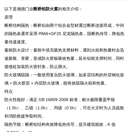
以下是湘德门业
断桥铝防火窗
的相关介绍：
原理
断桥结构隔热：断桥铝由两个铝合金型材通过断桥连接而成，中间
的隔热条通常采用 PA66+GF25 尼龙隔热条，阻断热传导，降低热
量传递速度。
窗框防火设计：窗框中填充吸热支撑材料，遇到火焰和热量时会迅
速膨胀、变硬，形成防火胶板吸收热量，延长铝框支撑时间，同时
接缝处加装防火密封条，防止蹿火。
防火玻璃阻隔：一般使用复合防火玻璃，如多层结构的外层钢化玻
璃 + 防火胶层 + 内层防火玻璃，能有效阻隔火焰和热量。
特点
防火性能好：满足 GB 16809-2008 标准，耐火极限覆盖甲级
（1.5h）、乙级（1.0h）、丙级（0.5h），可在火灾时为人员疏散
和消防救援争取时间。
隔热节能：断桥铝结构有效降低热传导，提升建筑能效，K 值