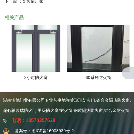
下一篇 ：
防火窗厂家
相关产品
3小时防火窗
60系列防火窗
湖南湘德门业有限公司专业从事地弹簧玻璃防火门,铝合金隔热防火窗,
关于我们
偏心轴玻璃防火门,甲级防火窗/耐火窗,钢质隔热防火窗,铝合金耐火窗
公司简介
资质证书
电话：18570357628
等。
案例赏析
备案号：湘ICP备16008939号-2