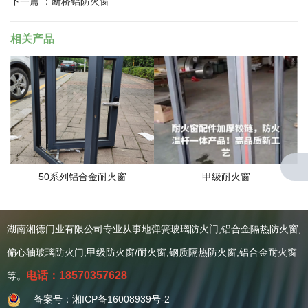
下一篇 ：
断桥铝防火窗
相关产品
50系列铝合金耐火窗
甲级耐火窗
湖南湘德门业有限公司专业从事地弹簧玻璃防火门,铝合金隔热防火窗,
关于我们
偏心轴玻璃防火门,甲级防火窗/耐火窗,钢质隔热防火窗,铝合金耐火窗
公司简介
资质证书
电话：18570357628
等。
案例赏析
备案号：湘ICP备16008939号-2