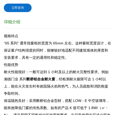
立即咨询
详细介绍
规格特点
“65 系列” 通常指窗框的宽度为 65mm 左右。这种窗框宽度设计，在
保证窗户结构强度的同时，能够较好地适配不同建筑墙体的厚度和
安装要求，具有一定的通用性和稳定性。
性能优势
耐火性能很好：一般可达到 1 小时及以上的耐火完整性要求。例如
湘德门业 系列
断桥铝合金耐火窗
，经检测耐火极限可达 1 小时以
上，能在火灾发生时有效阻隔火焰和热气，为人员疏散和消防救援
争取时间。
保温隔热良好：采用断桥铝合金型材，搭配 LOW - E 中空玻璃等，
能有效降低门窗的传热系数。如有的产品 K 值可低于 1.8W/（㎡・
K），满足我国不同气候分区的节能要求，在日常使用中可减少室内