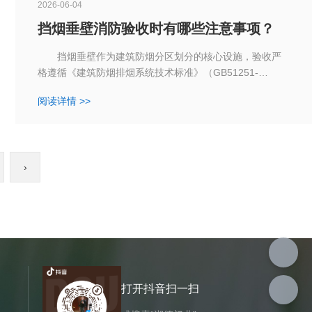
2026-06-04
挡烟垂壁消防验收时有哪些注意事项？
挡烟垂壁作为建筑防烟分区划分的核心设施，验收严
格遵循《建筑防烟排烟系统技术标准》（GB51251-
2017）、《自动挡烟垂壁》（GB5135.7-2019）等规范，
阅读详情 >>
验收核心围绕资料合规、安装质量、尺寸参数、运行功
能、联动控制五大核心维度，以下是湖南挡烟垂壁厂家工
作人员讲解详细验收注意事项，覆盖固定式、活动式两类
挡烟垂壁。
›
打开抖音扫一扫