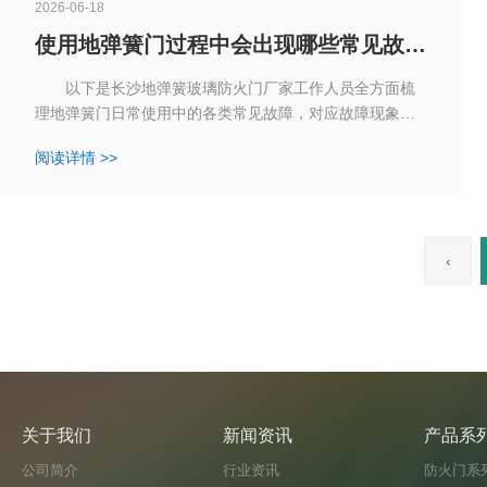
2026-06-18
使用地弹簧门过程中会出现哪些常见故
障？
以下是长沙地弹簧玻璃防火门厂家工作人员全方面梳
理地弹簧门日常使用中的各类常见故障，对应故障现象、
产生原因和解决办法，内容条理清晰、贴合现场使用场
阅读详情 >>
景。
‹
关于我们
新闻资讯
产品系
公司简介
行业资讯
防火门系