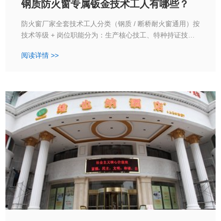
钢质防火窗专属钣金技术工人有哪些？
防火窗厂家全套技术工人分类（钢质 / 断桥耐火窗通用）按
技术等级 + 岗位职能分为：生产核心技工、特种持证技
工、技术研发质检、现场安装技工、设备运维技工五大
阅读详情 >>
类，覆盖钢质防火窗、断桥隔热耐火窗全生产链条。