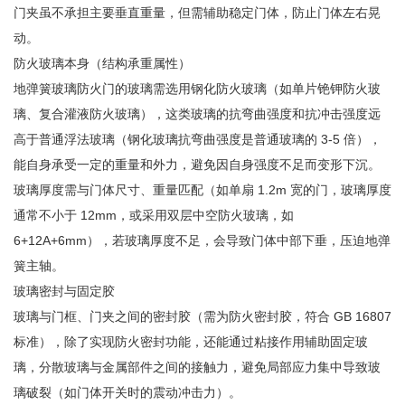
门夹虽不承担主要垂直重量，但需辅助稳定门体，防止门体左右晃
动。
防火玻璃本身（结构承重属性）
地弹簧玻璃防火门的玻璃需选用钢化防火玻璃（如单片铯钾防火玻
璃、复合灌液防火玻璃），这类玻璃的抗弯曲强度和抗冲击强度远
高于普通浮法玻璃（钢化玻璃抗弯曲强度是普通玻璃的 3-5 倍），
能自身承受一定的重量和外力，避免因自身强度不足而变形下沉。
玻璃厚度需与门体尺寸、重量匹配（如单扇 1.2m 宽的门，玻璃厚度
通常不小于 12mm，或采用双层中空防火玻璃，如
6+12A+6mm），若玻璃厚度不足，会导致门体中部下垂，压迫地弹
簧主轴。
玻璃密封与固定胶
玻璃与门框、门夹之间的密封胶（需为防火密封胶，符合 GB 16807
标准），除了实现防火密封功能，还能通过粘接作用辅助固定玻
璃，分散玻璃与金属部件之间的接触力，避免局部应力集中导致玻
璃破裂（如门体开关时的震动冲击力）。