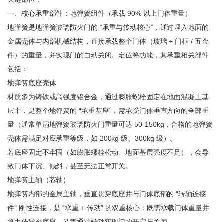
一、核心承重部件：地弹簧组件（承载 90% 以上门体重量）
地弹簧是地弹簧玻璃防火门的 “承重与传动核心”，通过埋入地面的
金属壳体与内部机械结构，直接承载整个门体（玻璃 + 门框 / 五金
件）的重量，并实现门的自动关闭、定位等功能，其承重相关部件
包括：
地弹簧底座壳体
材质多为铸铁或高强度铝合金，通过膨胀螺栓固定在地面混凝土基
层中，是整个地弹簧的 “承重基座”，需承受门体垂直方向的全部重
量（通常单扇地弹簧玻璃防火门重量可达 50-150kg，合格的地弹簧
壳体需满足对应承重等级，如 200kg 级、300kg 级）。
若底座固定不牢固（如膨胀螺栓松动、地面基层强度不足），会导
致门体下沉、倾斜，甚至无法正常开关。
地弹簧主轴（芯轴）
地弹簧内部的金属主轴，垂直贯穿底座并与门体底部的 “转轴连接
件” 刚性连接，是 “承重 + 传动” 的双重核心：既需承载门体重量并
将力传导至底座，又需通过转动实现门的开启与关闭。