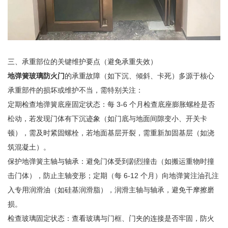
三、承重部位的关键维护要点（避免承重失效）
地弹簧玻璃防火门
的承重故障（如下沉、倾斜、卡死）多源于核心
承重部件的损坏或维护不当，需特别关注：
定期检查地弹簧底座固定状态：每 3-6 个月检查底座膨胀螺栓是否
松动，若发现门体有下沉迹象（如门底与地面间隙变小、开关卡
顿），需及时紧固螺栓，若地面基层开裂，需重新加固基层（如浇
筑混凝土）。
保护地弹簧主轴与轴承：避免门体受到剧烈撞击（如搬运重物时撞
击门体），防止主轴变形；定期（每 6-12 个月）向地弹簧注油孔注
入专用润滑油（如硅基润滑脂），润滑主轴与轴承，避免干摩擦磨
损。
检查玻璃固定状态：查看玻璃与门框、门夹的连接是否牢固，防火