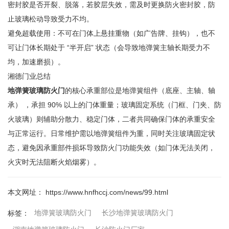
密封胶是否开裂、脱落，若胶层失效，需及时更换防火密封胶，防
止玻璃松动导致受力不均。
避免超载使用：不可在门体上悬挂重物（如广告牌、挂钩），也不
可让门体长期处于 “半开启” 状态（会导致地弹簧主轴长期受力不
均，加速磨损）。
湘德门业总结
地弹簧玻璃防火门
的核心承重部位是地弹簧组件（底座、主轴、轴
承） ，承担 90% 以上的门体重量；玻璃固定系统（门框、门夹、防
火玻璃）则辅助分散力、稳定门体，二者共同确保门体的承重安全
与正常运行。日常维护需以地弹簧组件为重，同时关注玻璃固定状
态，避免因承重部件损坏导致防火门功能失效（如门体无法关闭，
火灾时无法阻断火焰烟雾）。
本文网址： https://www.hnfhccj.com/news/99.html
地弹簧玻璃防火门
长沙地弹簧玻璃防火门
标签：