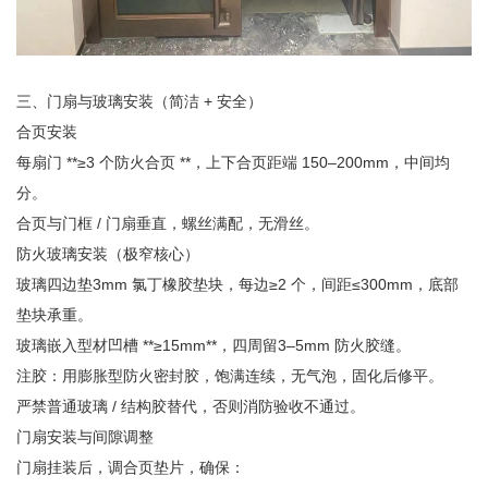
三、门扇与玻璃安装（简洁 + 安全）
合页安装
每扇门 **≥3 个防火合页 **，上下合页距端 150–200mm，中间均
分。
合页与门框 / 门扇垂直，螺丝满配，无滑丝。
防火玻璃安装（极窄核心）
玻璃四边垫3mm 氯丁橡胶垫块，每边≥2 个，间距≤300mm，底部
垫块承重。
玻璃嵌入型材凹槽 **≥15mm**，四周留3–5mm 防火胶缝。
注胶：用膨胀型防火密封胶，饱满连续，无气泡，固化后修平。
严禁普通玻璃 / 结构胶替代，否则消防验收不通过。
门扇安装与间隙调整
门扇挂装后，调合页垫片，确保：