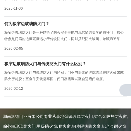
整体组装和性能检测四大阶段。
2025-11-06
何为极窄边玻璃防火门？
极窄边玻璃防火门是一种结合了防火安全性能与现代简约美学的特种门，核心
特点是门扇的边框宽度远小于传统防火门，同时搭配防火玻璃，兼顾通透采光
与消防合规要求。
2026-02-05
极窄边玻璃防火门与传统防火门有什么区别？
极窄边玻璃防火门与传统防火门的区别：门框与墙体的缝隙需填充防火砂浆或
防火密封胶；五金件安装需牢固，闭门器需调试至合适启闭速度。
2026-02-12
湖南湘德门业有限公司专业从事地弹簧玻璃防火门,铝合金隔热防火窗,
关于我们
偏心轴玻璃防火门,甲级防火窗/耐火窗,钢质隔热防火窗,铝合金耐火窗
公司简介