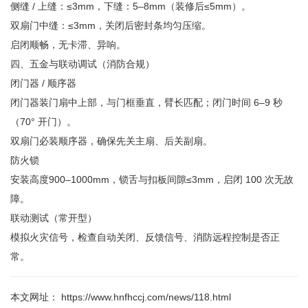
侧缝 / 上缝：≤3mm，下缝：5–8mm（装修后≤5mm）。
双扇门中缝：≤3mm，关闭后密封条均匀压缩。
启闭顺畅，无卡滞、异响。
四、五金与联动调试（消防合规）
闭门器 / 顺序器
闭门器装门扇中上部，与门框垂直，臂长匹配；闭门时间 6–9 秒
（70° 开门）。
双扇门必装顺序器，确保先关主扇、后关副扇。
防火锁
安装高度900–1000mm，锁舌与扣板间隙≤3mm，启闭 100 次无故
障。
联动测试（常开型）
模拟火灾信号，检查自动关闭、反馈信号、消防远程控制是否正
常。
本文网址： https://www.hnfhccj.com/news/118.html