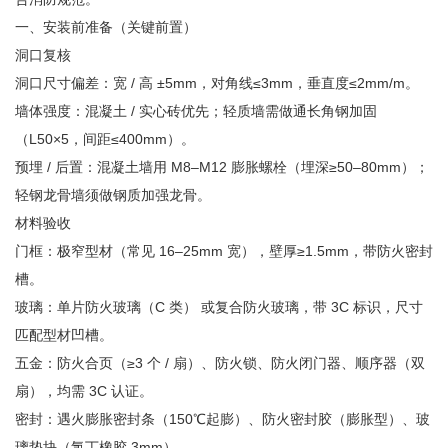
一、安装前准备（关键前置）
洞口复核
洞口尺寸偏差：宽 / 高 ±5mm，对角线≤3mm，垂直度≤2mm/m。
墙体强度：混凝土 / 实心砖优先；轻质墙需做通长角钢加固
（L50×5，间距≤400mm）。
预埋 / 后置：混凝土墙用 M8–M12 膨胀螺栓（埋深≥50–80mm）；
轻钢龙骨墙须做钢质加强龙骨。
材料验收
门框：极窄型材（常见 16–25mm 宽），壁厚≥1.5mm，带防火密封
槽。
玻璃：单片防火玻璃（C 类） 或复合防火玻璃，带 3C 标识，尺寸
匹配型材凹槽。
五金：防火合页（≥3 个 / 扇）、防火锁、防火闭门器、顺序器（双
扇），均需 3C 认证。
密封：遇火膨胀密封条（150℃起膨）、防火密封胶（膨胀型）、玻
璃垫块（氯丁橡胶 3mm）。