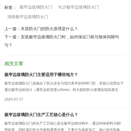
极窄边玻璃防火门
长沙极窄边玻璃防火门
标签：
湖南极窄边玻璃防火门
上一篇：
木质防火门的防火原理是什么？
下一篇：
安装极窄边玻璃防火门时，如何保证门框与墙体间隙均
匀？
相关文章
极窄边玻璃防火门主要适用于哪些地方？
极窄边玻璃防火门是融合了防火安全与现代美学的特种门型，其核心优势在于
通过极窄边框设计（通常边框宽度≤40mm）和大面积防火玻璃实现高透光性
与视觉通透感，同时满足耐火极限要求。以下从场景需求、技术适配性及规范
2025-07-17
要求三个维度展开分析其适用场景：
极窄边玻璃防火门生产工艺核心是什么？
极窄边玻璃防火门的生产工艺核心是在极窄边框结构中，通过特殊材料与精/
密组装，同时满足防火性能和通透外观，主要分为基材加工、核心组件制备、