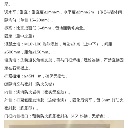
形。
调水平 / 垂直：垂直度≤1mm/m，水平度≤2mm/2m；门框与墙体间
隙均匀（单侧 15–20mm）。
标高：比完成面低 5–8mm，留地面装修余量。
固定（重中之重）
混凝土墙：M10×100 膨胀螺栓，每边≥3 点（上中下），间距
≤500mm，距角≤150mm。
轻质墙：先装通长角钢支架，再与门框焊接 / 螺栓连接，严禁直接固
定在石膏板上。
拧紧扭矩：≥45N・m，确保无松动。
缝隙填充与密封（防火关键）
内侧：满填防火岩棉（密实无空鼓）。
外侧：打聚氨酯发泡胶（连续饱满），固化后切平，留 5mm 打防火
密封胶（膨胀型）。
门框内侧槽口：预装防火膨胀密封条（45° 斜接，无断点）。