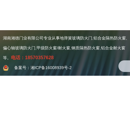
湖南湘德门业有限公司专业从事地弹簧玻璃防火门,铝合金隔热防火窗,
关于我们
偏心轴玻璃防火门,甲级防火窗/耐火窗,钢质隔热防火窗,铝合金耐火窗
公司简介
资质证书
电话：18570357628
等。
案例赏析
备案号：湘ICP备16008939号-2
新闻资讯
行业资讯
公司资讯
产品系列
防火门系列
防火窗系列