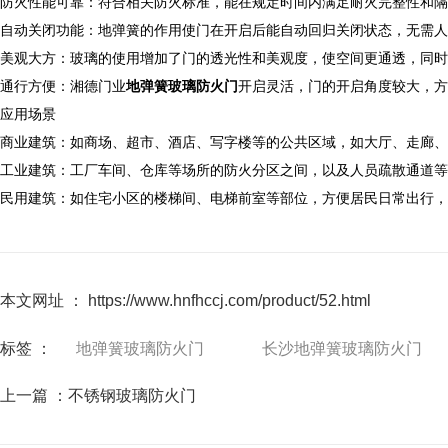
防火性能可靠：符合相关防火标准，能在规定时间内满足耐火完整性和隔热性要
自动关闭功能：地弹簧的作用使门在开启后能自动回归关闭状态，无需人
美观大方：玻璃的使用增加了门的透光性和美观度，使空间更通透，同时
通行方便：湘德门业
地弹簧玻璃防火门
开启灵活，门的开启角度较大，方
应用场景
商业建筑：如商场、超市、酒店、写字楼等的公共区域，如大厅、走廊、
工业建筑：工厂车间、仓库等场所的防火分区之间，以及人员疏散通道等
民用建筑：如住宅小区的楼梯间、电梯前室等部位，方便居民日常出行，
本文网址 ： https://www.hnfhccj.com/product/52.html
标签 ：
地弹簧玻璃防火门
长沙地弹簧玻璃防火门
上一篇 ：
不锈钢玻璃防火门