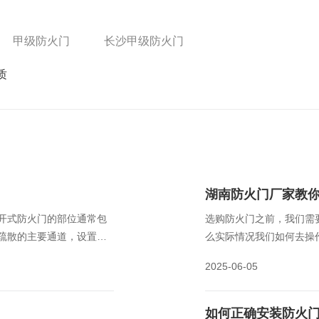
甲级防火门
长沙甲级防火门
质
湖南防火门厂家教
开式防火门的部位通常包
选购防火门之前，我们需
疏散的主要通道，设置常
么实际情况我们如何去操
员避难争取宝贵时间。
2025-06-05
如何正确安装防火