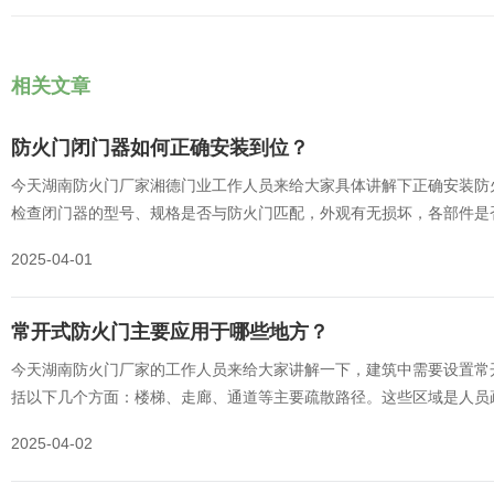
相关文章
防火门闭门器如何正确安装到位？
今天湖南防火门厂家湘德门业工作人员来给大家具体讲解下正确安装防
检查闭门器的型号、规格是否与防火门匹配，外观有无损坏，各部件是
所需的工具，如电钻、螺丝刀、扳手、水平仪等。检查门和门框：确保
2025-04-01
无变形、松动现象，门的开启和关闭应顺畅。
常开式防火门主要应用于哪些地方？
今天湖南防火门厂家的工作人员来给大家讲解一下，建筑中需要设置常
括以下几个方面：楼梯、走廊、通道等主要疏散路径。这些区域是人员
开式防火门可以确保在火灾发生时能够及时封闭火势蔓延的通道，为人
2025-04-02