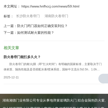
本文网址： https://www.hnfhccj.com/news/59.html
长沙防火卷帘门
湖南防火卷帘门
标签：
上一篇：
防火门闭门器如何正确安装到位？
下一篇：
如何测试耐火窗的性能？
相关文章
防火卷帘门能扛多久火？
防火卷帘门的耐火j限（即“扛火时间”）有明确的国家标准，主要取决于门
体材质、隔热性能及是否搭配水幕/喷淋系统，国标中主流分为0.5h、1.0h、
1.5h、2.0h、3.0h五个等级，不同等级适配不同建筑防火分区的需求，具体分
2025-12-11
类及细节如下：
湖南湘德门业有限公司专业从事地弹簧玻璃防火门,铝合金隔热防火窗,
关于我们